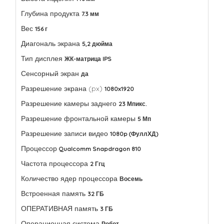
Глубина продукта
7.3 мм
Вес
156 г
Диагональ экрана
5,2 дюйма
Тип дисплея
ЖК-матрица IPS
Сенсорный экран
да
Разрешение экрана (px)
1080x1920
Разрешение камеры заднего
23 Мпикс.
Разрешение фронтальной камеры
5 Мп
Разрешение записи видео
1080p (ФуллХД)
Процессор
Qualcomm Snapdragon 810
Частота процессора
2 Ггц
Количество ядер процессора
Восемь
Встроенная память
32 ГБ
ОПЕРАТИВНАЯ память
3 ГБ
Операционная система
Робот