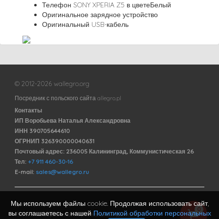
Телефон SONY XPERIA Z5 в цветеБелый
Оригинальное зарядное устройство
Оригинальный USB-кабель
© 2012-2026 wallegro.org
Посредник с польского сайта allegro.pl
Контакты
ИП Воробьева Наталья Александровна
ИНН 390705644610
ОГРНИП 326390000040631
Почтовый адрес: 236005 Калининград, Коммунистическая 26
Тел:
+7 911 460-30-16
E-mail:
sales@wallegro.ru
Мы используем файлы cookie. Продолжая использовать сайт,
Договор оферты
0
вы соглашаетесь с нашей
Политикой обработки персональных
Политика обработки персональных данных