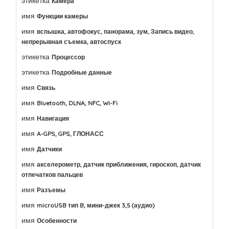
этикетка
Камера
имя
Функции камеры
имя
вспышка, автофокус, панорама, зум, Запись видео,
непрерывная съемка, автоспуск
этикетка
Процессор
этикетка
Подробные данные
имя
Связь
имя
Bluetooth, DLNA, NFC, Wi-Fi
имя
Навигация
имя
A-GPS, GPS, ГЛОНАСС
имя
Датчики
имя
акселерометр, датчик приближения, гироскоп, датчик
отпечатков пальцев
имя
Разъемы
имя
microUSB тип B, мини-джек 3,5 (аудио)
имя
Особенности