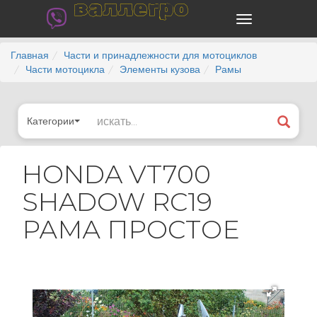
валлегро
Главная
Части и принадлежности для мотоциклов
Части мотоцикла
Элементы кузова
Рамы
Категории
HONDA VT700
SHADOW RC19
РАМА ПРОСТОЕ