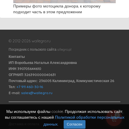
Примеры фото мотоцикла донора, к которому
подходит часть в этом предложении
© 2012-2026 wallegro.ru
Посредник с польского сайта allegro.pl
Контакты
ИП Воробьева Наталья Александровна
ИНН 390705644610
ОГРНИП 326390000040631
Почтовый адрес: 236005 Калининград, Коммунистическая 26
Тел:
+7 911 460-30-16
E-mail:
sales@wallegro.ru
Мы используем файлы cookie. Продолжая использовать сайт,
Договор оферты
0
вы соглашаетесь с нашей
Политикой обработки персональных
Политика обработки персональных данных
данных
.
Доставка и оплата
Согласен