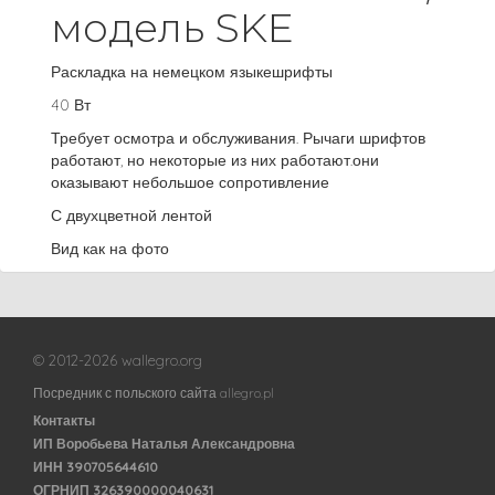
модель SKE
Раскладка на немецком языкешрифты
40 Вт
Требует осмотра и обслуживания. Рычаги шрифтов
работают, но некоторые из них работают.они
оказывают небольшое сопротивление
С двухцветной лентой
Вид как на фото
© 2012-2026 wallegro.org
Посредник с польского сайта allegro.pl
Контакты
ИП Воробьева Наталья Александровна
ИНН 390705644610
ОГРНИП 326390000040631