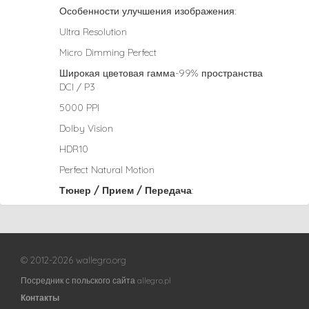
Особенности улучшения изображения:
Ultra Resolution
Micro Dimming Perfect
Широкая цветовая гамма-99% пространства
DCI / P3
5000 PPI
Dolby Vision
HDR10
Perfect Natural Motion
Тюнер / Прием / Передача
:
© 2012-2026 wallegro.org
Посредник с польского сайта allegro.pl
Контакты