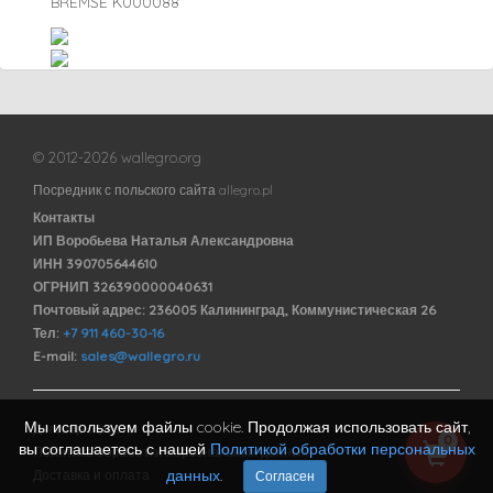
BREMSE K000088
© 2012-2026 wallegro.org
Посредник с польского сайта allegro.pl
Контакты
ИП Воробьева Наталья Александровна
ИНН 390705644610
ОГРНИП 326390000040631
Почтовый адрес: 236005 Калининград, Коммунистическая 26
Тел:
+7 911 460-30-16
E-mail:
sales@wallegro.ru
Мы используем файлы cookie. Продолжая использовать сайт,
Договор оферты
0
вы соглашаетесь с нашей
Политикой обработки персональных
Политика обработки персональных данных
данных
.
Доставка и оплата
Согласен