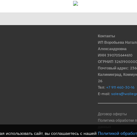
Контакты
ИП Воробьева Натал
Александровна
ИНН 390705644610
ОГРНИП 3263900000
Почтовый адрес: 23
Калининград, Комму
26
Тел:
+7 911 460-30-16
E-mail:
sales@wallegr
Договор оферты
Политика обработки 
данных
я использовать сайт, вы соглашаетесь с нашей
Политикой обрабо
Доставка и оплата