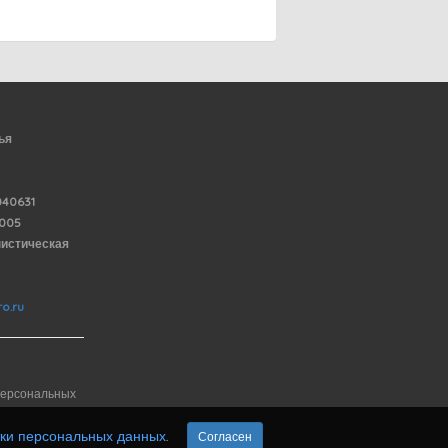
ья
40631
6005
нистическая
o.ru
персональных
тки персональных данных
.
Согласен