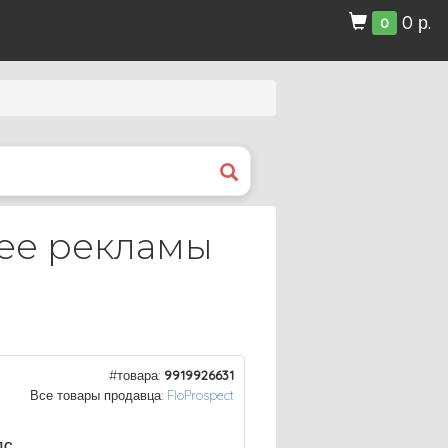
0 р.
0
pee рекламы
#товара:
9919926631
Все товары продавца:
FloProspect
ДС