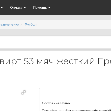
а
Оплата
Помощь
развлечения
Футбол
квирт S3 мяч жесткий E
Состояние
Новый
Счет-фактура
Я выставляю счет-фактуру Н