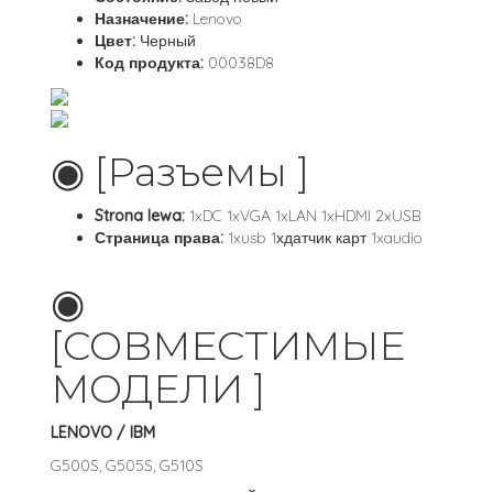
Назначение:
Lenovo
Цвет:
Черный
Код продукта:
00038D8
◉ [Разъемы ]
Strona lewa:
1xDC 1xVGA 1xLAN 1xHDMI 2xUSB
Страница права:
1xusb 1хдатчик карт 1xaudio
◉
[СОВМЕСТИМЫЕ
МОДЕЛИ ]
LENOVO / IBM
G500S, G505S, G510S