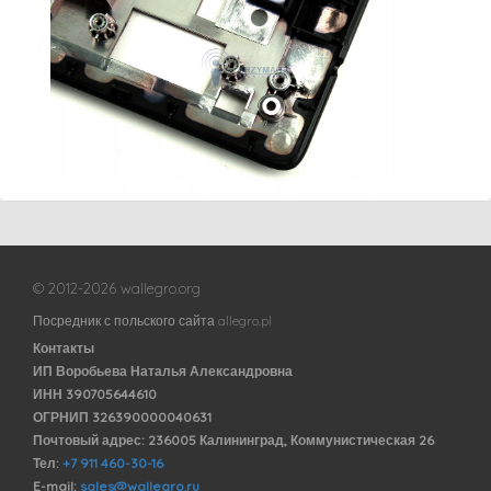
© 2012-2026 wallegro.org
Посредник с польского сайта allegro.pl
Контакты
ИП Воробьева Наталья Александровна
ИНН 390705644610
ОГРНИП 326390000040631
Почтовый адрес: 236005 Калининград, Коммунистическая 26
Тел:
+7 911 460-30-16
E-mail:
sales@wallegro.ru