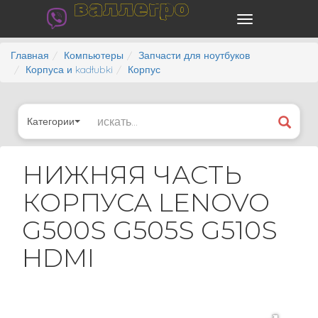
валлегро
Главная
Компьютеры
Запчасти для ноутбуков
Корпуса и kadłubki
Корпус
Категории
НИЖНЯЯ ЧАСТЬ
КОРПУСА LENOVO
G500S G505S G510S
HDMI