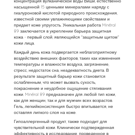
концентрация вулканической воды Виши, естественно
насыщенной 15 ценными минералами наряду с
гиалуроновой кислотой природного происхождения,
известной своими увлажняющими свойствами и
придает коже упругость. Уникальная работа Minéral
89 заключается в укреплении барьера защитная
кожа - первый слой, являющийся "защитным щитом"
кожи лица.
Каждый день кожа подвергается неблагоприятному
воздействию внешних факторов, таких как изменения
температуры и влажности воздуха, загрязнение,
стресс, недостаток сна, неадекватность диета. В
результате защитный барьер кожи становится
ослабленным, что может вызвать сухость,
покраснение и неудобное ощущение стягивания
кожи. Minéral 89 предназначен для любой тип кожи,
как для женщин, так и для мужчин всех возрастов.
Гель, легкийконсистенция быстро впитывается, не
оставляя липкого слоя на коже.
Гипоаллергенный продукт, также подходит для
чувствительной кожи. Клинически подтвержденная
эффективность в исследование, проведенное в