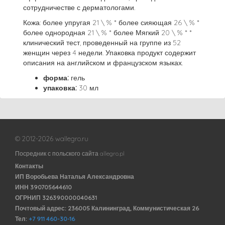
сотрудничестве с дерматологами.
Кожа: более упругая 21 \ % * более сияющая 26 \ % *
более однородная 21 \ % * более Мягкий 20 \ % * *
клинический тест, проведенный на группе из 52
женщин через 4 недели. Упаковка продукт содержит
описания на английском и французском языках.
форма:
гель
упаковка:
30 мл
© 2012-2026 wallegro.ru
Посредник с польского сайта allegro.pl
Контакты
ИП Воробьева Наталья Александровна
ИНН 390705644610
ОГРНИП 326390000040631
Почтовый адрес: 236005 Калининград, Коммунистическая 26
Тел:
+7 911 460-30-16