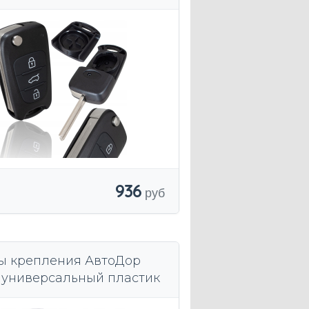
 00631
936
 крепления АвтоДор
. универсальный пластик