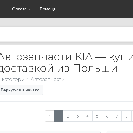
а
Оплата
Помощь
Автозапчасти KIA — купи
доставкой из Польши
 категории: Автозапчасти
Вернуться в начало
«
1
2
3
4
5
6
7
8