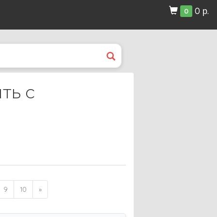
0 р.
0
ть с
9
10
»