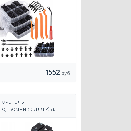
1552
лючатель
подъемника для Kia
e 2011-2014