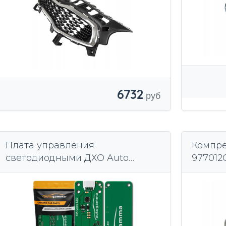
6732
Плата управления
Компре
светодиодными ДХО Auto
977012
Gamma KIA Ceed II 2012+
универсал