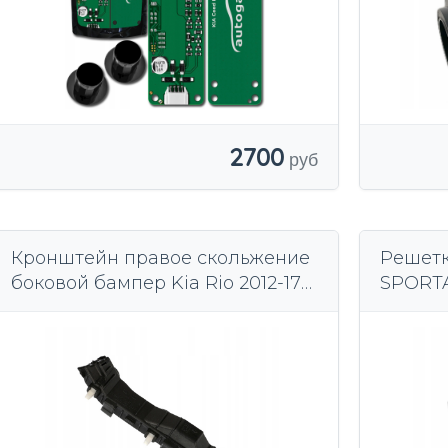
2700
Кронштейн правое скольжение
Решетк
боковой бампер Kia Rio 2012-17
SPORTA
гг. 865141W200
3W500