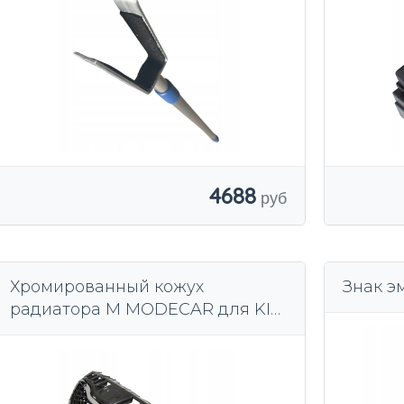
4688
Хромированный кожух
Знак э
радиатора M MODECAR для KIA
CEED II 2015-2018 гг.