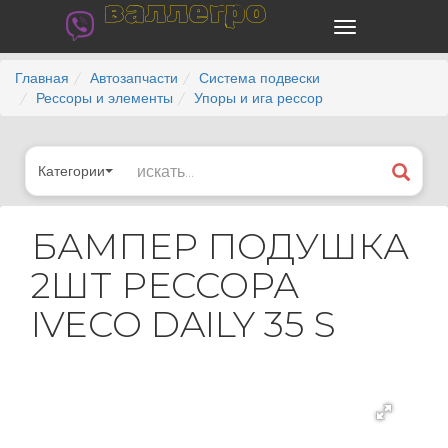
валлегро
Главная
Автозапчасти
Система подвески
Рессоры и элементы
Упоры и ига рессор
Категории
БАМПЕР ПОДУШКА
2ШТ РЕССОРА
IVECO DAILY 35 S