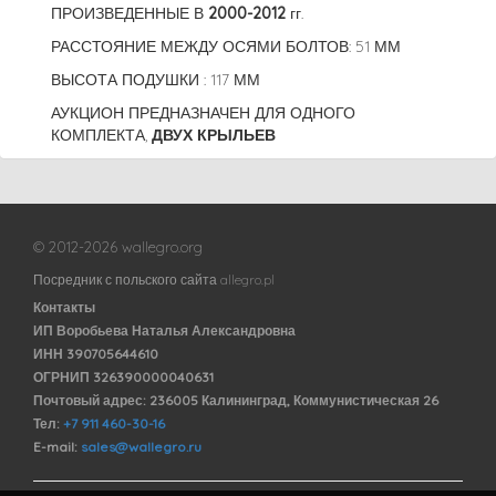
ПРОИЗВЕДЕННЫЕ В
2000-2012
гг.
РАССТОЯНИЕ МЕЖДУ ОСЯМИ БОЛТОВ: 51 ММ
ВЫСОТА ПОДУШКИ : 117 ММ
АУКЦИОН ПРЕДНАЗНАЧЕН ДЛЯ ОДНОГО
КОМПЛЕКТА,
ДВУХ КРЫЛЬЕВ
© 2012-2026 wallegro.org
Посредник с польского сайта allegro.pl
Контакты
ИП Воробьева Наталья Александровна
ИНН 390705644610
ОГРНИП 326390000040631
Почтовый адрес: 236005 Калининград, Коммунистическая 26
Тел:
+7 911 460-30-16
E-mail:
sales@wallegro.ru