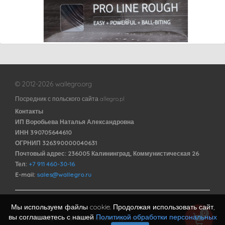
© 2012-2026 wallegro.org
Посредник с польского сайта allegro.pl
Контакты
ИП Воробьева Наталья Александровна
ИНН 390705644610
ОГРНИП 326390000040631
Почтовый адрес: 236005 Калининград, Коммунистическая 26
Тел:
+7 911 460-30-16
E-mail:
sales@wallegro.ru
Мы используем файлы cookie. Продолжая использовать сайт,
Договор оферты
0
вы соглашаетесь с нашей
Политикой обработки персональных
Политика обработки персональных данных