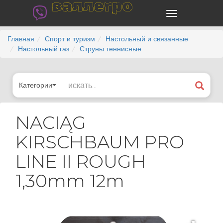
валлегро
Главная
Спорт и туризм
Настольный и связанные
Настольный газ
Струны теннисные
Категории
NACIĄG
KIRSCHBAUM PRO
LINE II ROUGH
1,30mm 12m