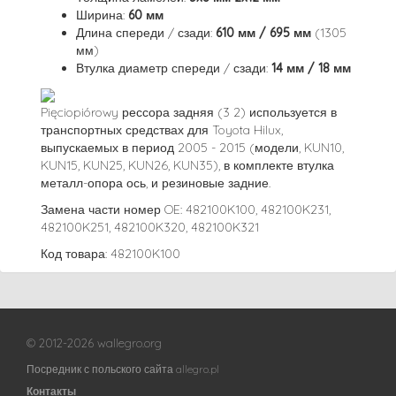
Ширина:
60 мм
Длина спереди / сзади:
610 мм / 695 мм
(1305
мм)
Втулка диаметр спереди / сзади:
14 мм / 18 мм
Pięciopiórowy рессора задняя (3 2) используется в
транспортных средствах для Toyota Hilux,
выпускаемых в период 2005 - 2015 (модели, KUN10,
KUN15, KUN25, KUN26, KUN35), в комплекте втулка
металл-опора ось, и резиновые задние.
Замена части номер OE: 482100K100, 482100K231,
482100K251, 482100K320, 482100K321
Код товара: 482100K100
© 2012-2026 wallegro.org
Посредник с польского сайта allegro.pl
Контакты