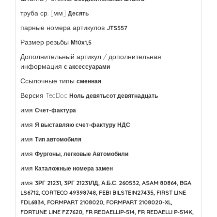
труба ср. [мм]
Десять
парные номера артикулов
JTS557
Размер резьбы
М10х1,5
Дополнительный артикул / дополнительная
информация
с аксессуарами
Ссылочные типы
сменная
Версия TecDoc
Ноль девятьсот девятнадцать
имя
Счет-фактура
имя
Я выставляю счет-фактуру НДС
имя
Тип автомобиля
имя
Фургоны, легковые Автомобили
имя
Каталожные номера замен
имя
3РГ 21231, 3РГ 21231ЛД, А.Б.С. 260532, ASAM 80864, ​​BGA
LS6712, CORTECO 49398748, FEBI BILSTEIN27435, FIRST LINE
FDL6834, FORMPART 2108020, FORMPART 2108020-XL,
FORTUNE LINE FZ7620, FR REDAELLIP-514, FR REDAELLI P-514K,