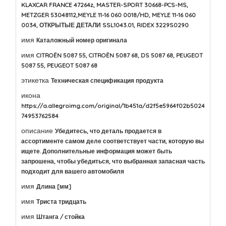
KLAXCAR FRANCE 47264z, MASTER-SPORT 30668-PCS-MS,
METZGER 53048112,MEYLE 11-16 060 0018/HD, MEYLE 11-16 060
0034, ОТКРЫТЫЕ ДЕТАЛИ SSL1043.01, RIDEX 3229S0290
имя
Каталожный номер оригинала
имя
CITROËN 5087 55, CITROËN 5087 68, DS 5087 68, PEUGEOT
5087 55, PEUGEOT 5087 68
этикетка
Техническая спецификация продукта
икона
https://a.allegroimg.com/original/1b451a/d2f5e5964f02b5024
74953762584
описание
Убедитесь, что деталь продается в
ассортименте самом деле соответствует части, которую вы
ищете. Дополнительные информация может быть
запрошена, чтобы убедиться, что выбранная запасная часть
подходит для вашего автомобиля
имя
Длина [мм]
имя
Триста тридцать
имя
Штанга / стойка