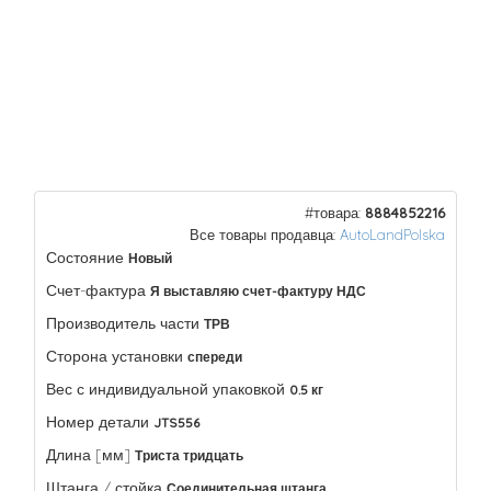
#товара:
8884852216
Все товары продавца:
AutoLandPolska
Состояние
Новый
Счет-фактура
Я выставляю счет-фактуру НДС
Производитель части
ТРВ
Сторона установки
спереди
Вес с индивидуальной упаковкой
0.5 кг
Номер детали
JTS556
Длина [мм]
Триста тридцать
Штанга / стойка
Соединительная штанга