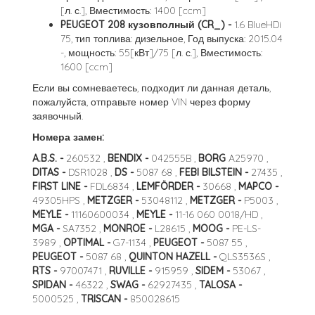
[л. с.], Вместимость: 1400 [ccm]
PEUGEOT 208 кузовполный (CR_) -
1.6 BlueHDi
75, тип топлива: дизельное, Год выпуска: 2015.04
-, мощность: 55[кВт]/75 [л. с.], Вместимость:
1600 [ccm]
Если вы сомневаетесь, подходит ли данная деталь,
пожалуйста, отправьте номер VIN через форму
заявочный.
Номера замен:
A.B.S. -
260532 ,
BENDIX -
042555B ,
BORG
A25970 ,
DITAS -
DSR1028 ,
DS -
5087 68 ,
FEBI BILSTEIN -
27435 ,
FIRST LINE -
FDL6834 ,
LEMFÖRDER -
30668 ,
MAPCO -
49305HPS ,
METZGER -
53048112 ,
METZGER -
P5003 ,
MEYLE -
11160600034 ,
MEYLE -
11-16 060 0018/HD ,
MGA -
SA7352 ,
MONROE -
L28615 ,
MOOG -
PE-LS-
3989 ,
OPTIMAL -
G7-1134 ,
PEUGEOT -
5087 55 ,
PEUGEOT -
5087 68 ,
QUINTON HAZELL -
QLS3536S ,
RTS -
97007471 ,
RUVILLE -
915959 ,
SIDEM -
53067 ,
SPIDAN -
46322 ,
SWAG -
62927435 ,
TALOSA -
5000525 ,
TRISCAN -
850028615