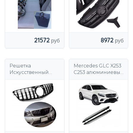
21572
8972
Решетка
Mercedes GLC X253
Искусственный
C253 алюминиевые
Бампер Mercedes C
противоскользящи
class W204 07-10 GT
е пороги
PANAMERICANA
Черный