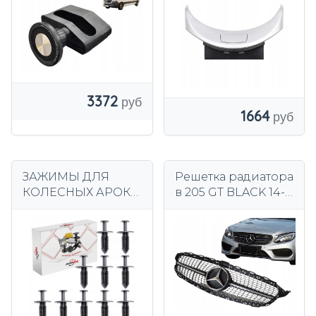
держатель
W205
телефона W910
3372
1664
ЗАЖИМЫ ДЛЯ
Решетка радиатора
КОЛЕСНЫХ АРОК
в 205 GT BLACK 14-
MERCEDES
MERCEDES
ГРЯЗЕВЫЕ
РАСШИРИТЕЛЬНЫ
Е ШПИНЫ X 10 ШТ.
1249900492