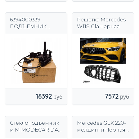
6394000339
Решетка Mercedes
ПОДЪЕМНИК
W118 Cla черная
ДЕРЖАТЕЛЬ
ЗАПАСНОГО
ШИНЫ OE
MERCEDES BENZ
VITO W639 W447
16392
7572
Стеклоподъемник
Mercedes GLK 220-
и M MODECAR DA-
молдинги Черная
10031
боковая дверь