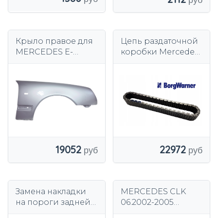
Крыло правое для
Цепь раздаточной
MERCEDES E-
коробки Mercedes-
КЛАСС W210 95-99
Benz OEM ML-164
744
DCS
19052
22972
Замена накладки
MERCEDES CLK
на пороги задней
06.2002-2005
двери Mercedes
ПЕРЕДНЯЯ ЛЕВАЯ