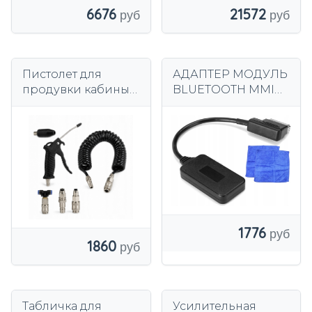
6676
21572
Пистолет для
АДАПТЕР МОДУЛЬ
продувки кабины
BLUETOOTH MMI
TIR Daf Scania
MERCEDES E CLS
Volvo Mercedes
КЛАСС
1776
1860
Табличка для
Усилительная