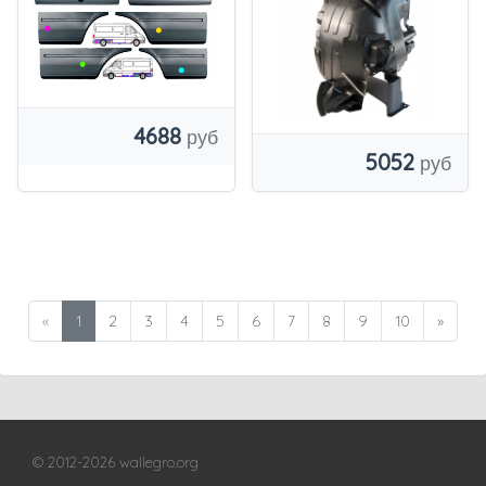
Sprinter
www.AutoBig.PL
4688
5052
«
1
2
3
4
5
6
7
8
9
10
»
© 2012-2026 wallegro.org