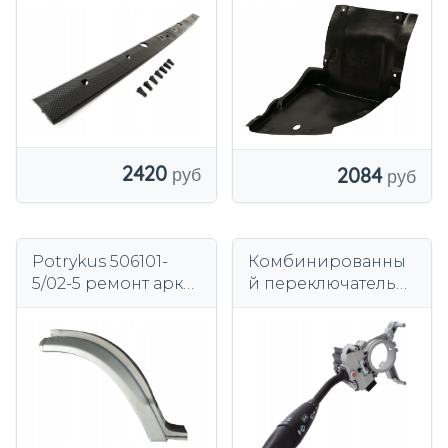
Sprinter VW LT
КОЛЕСНАЯ АРКА
КАБРИОЛЕТ
2420
2084
Potrykus 506101-
Комбинированны
5/02-5 ремонт арки
й переключатель
крыла утка
света, рычаг для
Mercedes C 203
W203