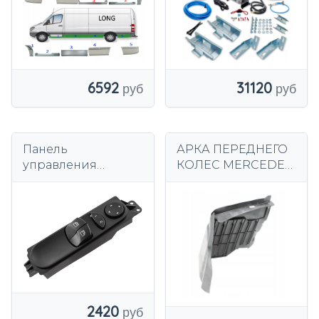
WWW.AUTOBIG.PL
6592
31120
Панель
АРКА ПЕРЕДНЕГО
управления
КОЛЕС MERCEDES
стеклоподъемнико
W124 CORNER
м Modecar DA-8231
A1248840435
2420