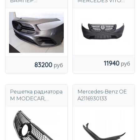
БАМПЕР
MERCEDES VITO
MERCEDES W177
W447 14>
AMG BLACK
ПЕРЕДНИЙ СЕРЫЙ
EDITION
FT10925G
ИДЕАЛЬНАЯ
КОМПЛЕКТАЦИЯ
11940
83200
Решетка радиатора
Mercedes-Benz OE
M MODECAR,
A2116930133
черный хром, для
Mercedes Vito
W447