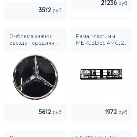
21236
3512
Эмблема значок
Рама пластины
Звезда передняя
MERCEDES AMG, 2
решетка для
шт. надпись на
Mercedes W213
номерные знаки
W205 OE
A0008880400
новый
5612
1972