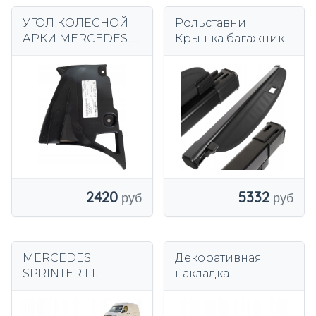
УГОЛ КОЛЕСНОЙ
Рольставни
АРКИ MERCEDES A
Крышка багажника
CLASS W177
черные для
ПРАВЫЙ
MERCEDES GLC
W253 X253 2015-
2022 гг.
2420
5332
MERCEDES
Декоративная
SPRINTER III
накладка
MAGSAFE
подлокотник
магнитный
кнопка MERCEDES