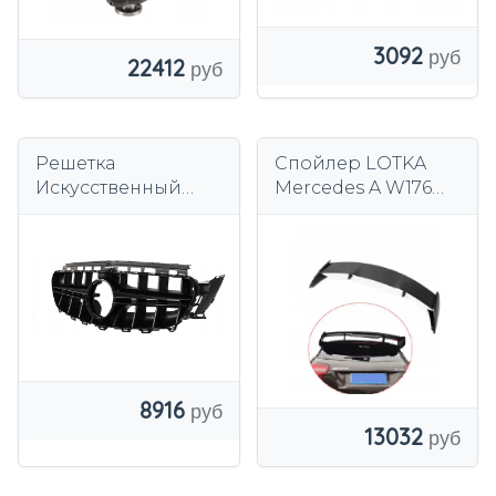
3092
22412
Решетка
Спойлер LOTKA
Искусственный
Mercedes A W176
Бампер Mercedes E
черный AMG A45
class W213 AMG
Style 14-18 Черный
8916
13032