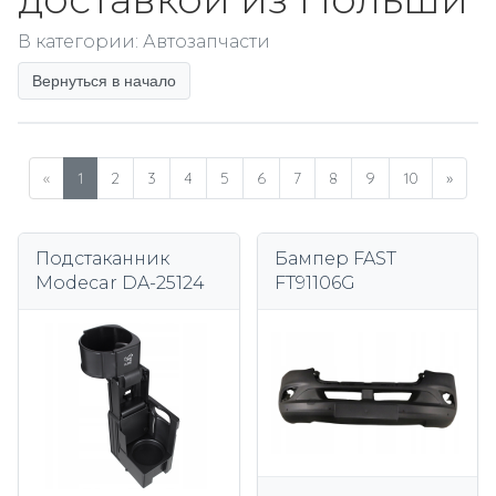
В категории: Автозапчасти
Вернуться в начало
«
1
2
3
4
5
6
7
8
9
10
»
Подстаканник
Бампер FAST
Modecar DA-25124
FT91106G