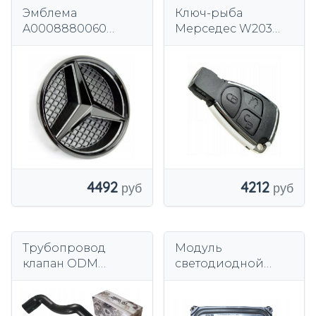
Эмблема
Ключ-рыба
A0008880060
Мерседес W203
Мерседес черная
W204 W210 W211
185мм
W212...
4212
4492
Трубопровод
Модуль
клапан ODM
светодиодной
Mercedes 200 1,8
лампы конвертера
OM271 M271
Mercedes W213
W177 W167 OE