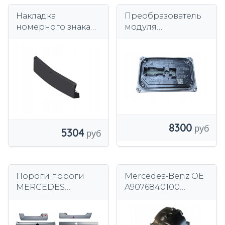
Накладка
Преобразователь
номерного знака
модуля
передняя
светодиодной
Mercedes X156 GLA
лампы Mercedes
A1568850081
W118 W177 W247 OE
A2479002113 новый
8300
5304
Пороги пороги
Mercedes-Benz OE
MERCEDES
A9076840100
SPRINTER VW LT 95-
колесная арка
комплект из
листового металла