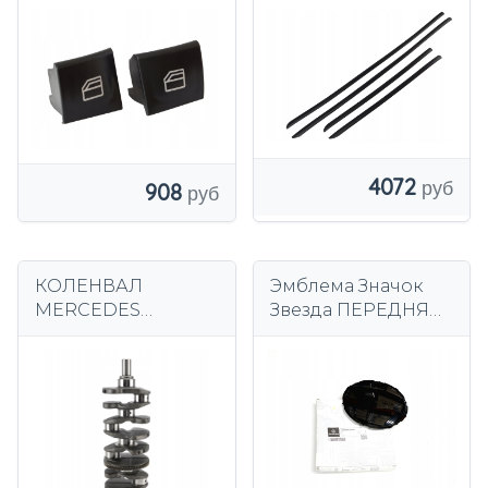
4072
908
КОЛЕНВАЛ
Эмблема Значок
MERCEDES
Звезда ПЕРЕДНЯЯ
(закаленный) 2.0
РЕШЕТКА Mercedes
TURBO M270 M264
W213 W205 OE
m260 M274 270.920
A0008880400