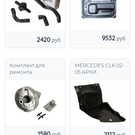
A2139002634
НОВЫЙ
9532
2420
Комплект для
MERCEDES CLK 02-
ремонта
05 АРКИ
подлокотника
ПЕРЕДНИЕ
передний левый
КОЛЕСНЫЕ,
для Mercedes Vito
СПРАВА
Viano W639 03-15
1580
2112