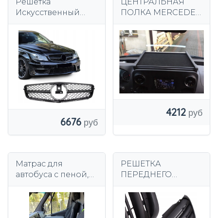
Решетка
ЦЕНТРАЛЬНАЯ
Искусственный
ПОЛКА MERCEDES
Бампер Mercedes C
SPRINTER С 2018 Г.
class W204 07-10 GT
АВТОБУС
PANAMERICANA
Черный
4212
6676
Матрас для
РЕШЕТКА
автобуса с пеной,
ПЕРЕДНЕГО
водонепроницаем
БАМПЕРА ДЛЯ
ый, на 2/3 места.
MERCEDES
SPRINTER 907/910
2018+