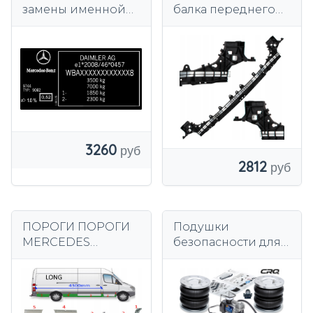
замены именной
балка переднего
наклейки Mercedes
фартука M
каждая модель
MODECAR, замена
на Mercedes W205
3260
2812
ПОРОГИ ПОРОГИ
Подушки
MERCEDES
безопасности для
SPRINTER 906 VW
Mercedes Sprinter
CRAFTER 06-
06-2026
РЕМОНТНЫЕ
РАБОТЫ