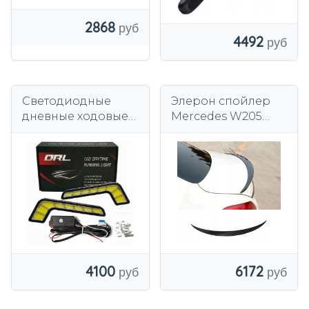
2868
4492
Светодиодные
Элерон спойлер
дневные ходовые
Mercedes W205
огни Mercedes COB
черный глянец
Automat E4 RL00
RETRIFY DRL
4100
6172